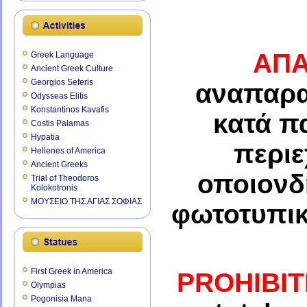
ΑΠΑ
Greek Language
Ancient Greek Culture
Georgios Seferis
αναπαρα
Odysseas Elitis
Konstantinos Kavafis
κατά π
Costis Palamas
Hypatia
περιε
Hellenes of America
Ancient Greeks
οποιονδ
Trial of Theodoros
Kolokotronis
ΜΟΥΣΕΙΟ ΤΗΣ ΑΓΙΑΣ ΣΟΦΙΑΣ
φωτοτυπικ
First Greek in America
PROHIBI
Olympias
Pogonisia Mana