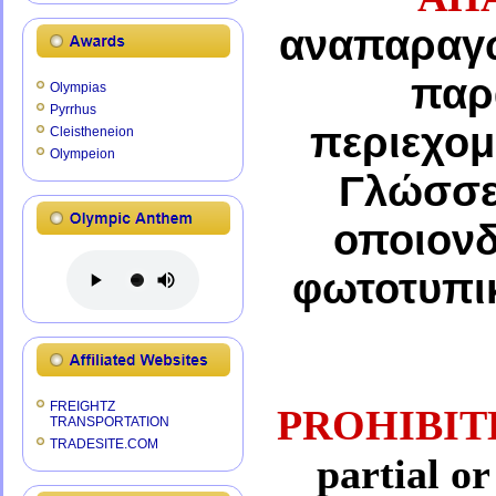
αναπαραγω
παρ
Olympias
Pyrrhus
περιεχομ
Cleistheneion
Olympeion
Γλώσσες
οποιονδ
φωτοτυπικ
FREIGHTZ
PROHIBI
TRANSPORTATION
TRADESITE.COM
partial or