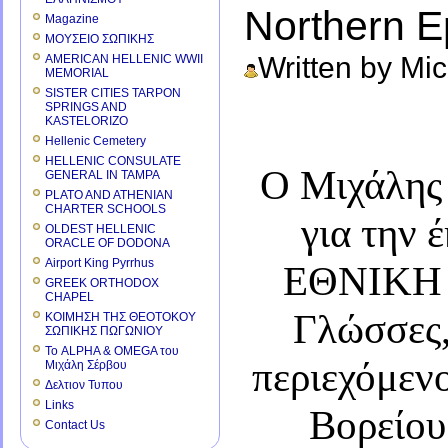
Northern E
Magazine
ΜΟΥΣΕΙΟ ΣΩΠΙΚΗΣ
Written by Mi
AMERICAN HELLENIC WWII
MEMORIAL
SISTER CITIES TARPON
SPRINGS AND
KASTELORIZO
Hellenic Cemetery
HELLENIC CONSULATE
Ο Μιχάλης
GENERAL IN TAMPA
PLATO AND ATHENIAN
CHARTER SCHOOLS
για την
OLDEST HELLENIC
ORACLE OF DODONA
Airport King Pyrrhus
ΕΘΝΙΚΗ 
GREEK ORTHODOX
CHAPEL
Γλώσσες,
ΚΟΙΜΗΣΗ ΤΗΣ ΘΕΟΤΟΚΟΥ
ΣΩΠΙΚΗΣ ΠΩΓΩΝΙΟΥ
Το ALPHA & OMEGA του
περιεχόμενο
Μιχάλη Σέρβου
Δελτιον Τυπου
Links
Βορείου 
Contact Us