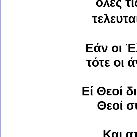
όλες τ
τελευτα
Εάν οι 
τότε οι 
Εί Θεοί δ
Θεοί σ
Και α