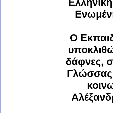
Ελληνική
Ενωμένη
Ο Εκπαιδ
υποκλιθώ
δάφνες, σ
Γλώσσας,
κοιν
Αλέξανδρ