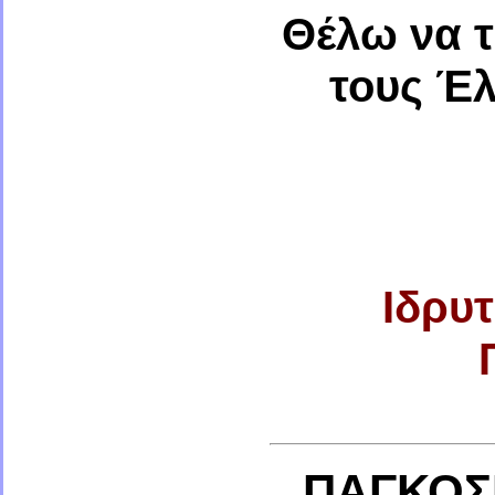
Θέλω να τ
τους Έ
Ιδρυ
ΠΑΓΚΟΣΜ