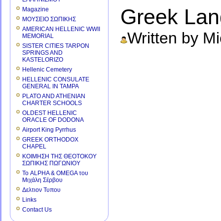
Greek La
Magazine
ΜΟΥΣΕΙΟ ΣΩΠΙΚΗΣ
AMERICAN HELLENIC WWII
Written by M
MEMORIAL
SISTER CITIES TARPON
SPRINGS AND
KASTELORIZO
Hellenic Cemetery
HELLENIC CONSULATE
GENERAL IN TAMPA
PLATO AND ATHENIAN
CHARTER SCHOOLS
OLDEST HELLENIC
ORACLE OF DODONA
Airport King Pyrrhus
GREEK ORTHODOX
CHAPEL
ΚΟΙΜΗΣΗ ΤΗΣ ΘΕΟΤΟΚΟΥ
ΣΩΠΙΚΗΣ ΠΩΓΩΝΙΟΥ
Το ALPHA & OMEGA του
Μιχάλη Σέρβου
Δελτιον Τυπου
Links
Contact Us