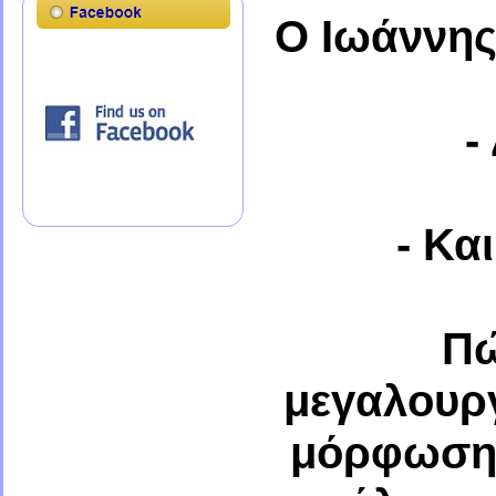
Ο Ιωάννης
-
- Κα
Πώ
μεγαλουρ
μόρφωση 