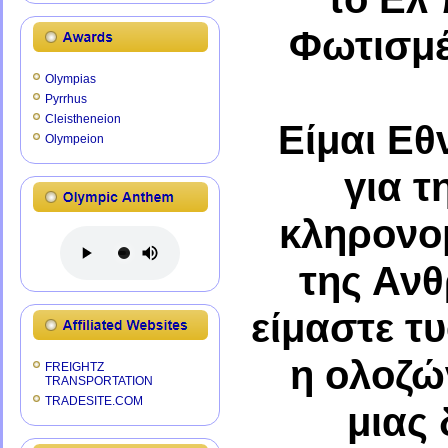
Φωτισμέ
Olympias
Pyrrhus
Cleistheneion
Είμαι Εθ
Olympeion
για τ
κληρονομ
της Ανθ
είμαστε τ
η ολοζώ
FREIGHTZ
TRANSPORTATION
TRADESITE.COM
μιας 